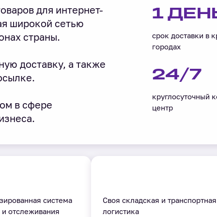
оваров для интернет-
1 ДЕН
ая широкой сетью
онах страны.
срок доставки в 
городах
ную доставку, а также
24/7
осылке.
круглосуточный к
ом в сфере
центр
изнеса.
зированная система
Своя складская и транспортная
 и отслеживания
логистика