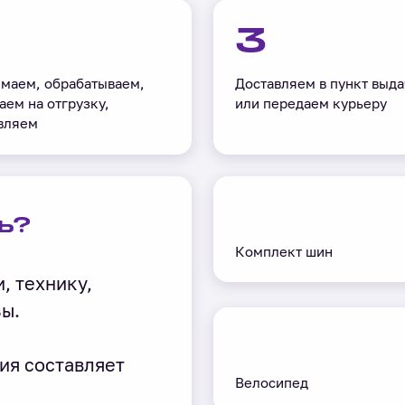
3
маем, обрабатываем,
Доставляем в пункт выда
аем на отгрузку,
или передаем курьеру
вляем
ь?
Комплект шин
, технику,
зы.
ия составляет
Велосипед