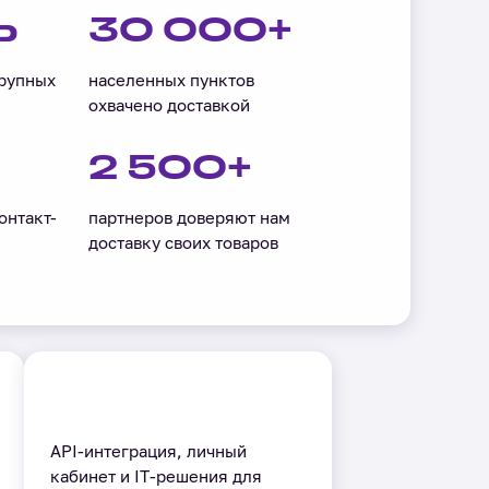
Ь
30 000+
крупных
населенных пунктов
охвачено доставкой
2 500+
онтакт-
партнеров доверяют нам
доставку своих товаров
API-интеграция, личный
кабинет и IT-решения для