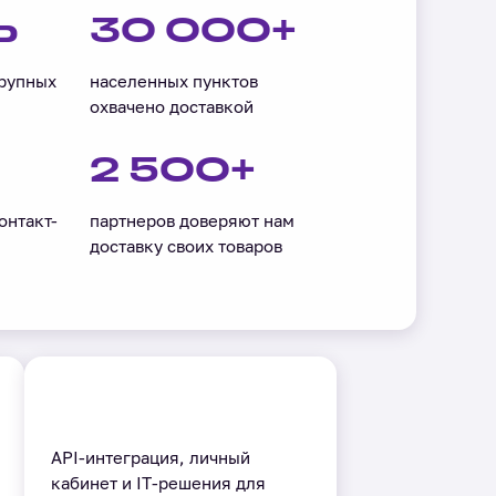
Ь
30 000+
крупных
населенных пунктов
охвачено доставкой
2 500+
онтакт-
партнеров доверяют нам
доставку своих товаров
API-интеграция, личный
кабинет и IT-решения для