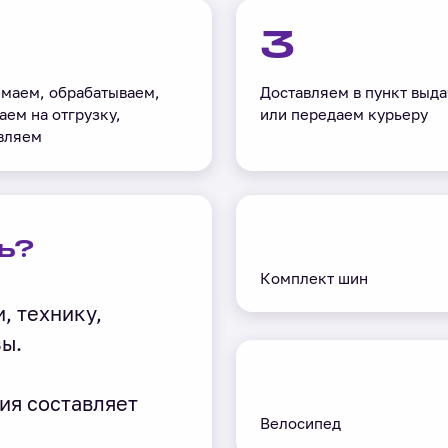
3
маем, обрабатываем,
Доставляем в пункт выда
аем на отгрузку,
или передаем курьеру
вляем
ь?
Комплект шин
, технику,
зы.
ия составляет
Велосипед