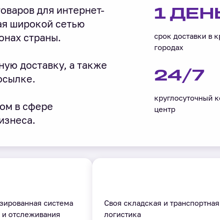
оваров для интернет-
1 ДЕН
ая широкой сетью
онах страны.
срок доставки в 
городах
ную доставку, а также
24/7
осылке.
круглосуточный к
ом в сфере
центр
изнеса.
зированная система
Своя складская и транспортная
 и отслеживания
логистика