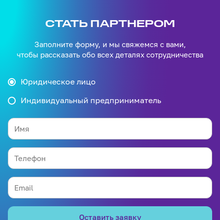
sales@l-post.ru
. Мы перезвоним вам
офертой
и проконсультируем по тарифам и условиям работы.
СТАТЬ ПАРТНЕРОМ
рьерской доставки
Стать
Заполните форму, и мы свяжемся с вами,
партнером
чтобы рассказать обо всех деталях сотрудничества
Юридическое лицо
Индивидуальный предприниматель
Оставить заявку