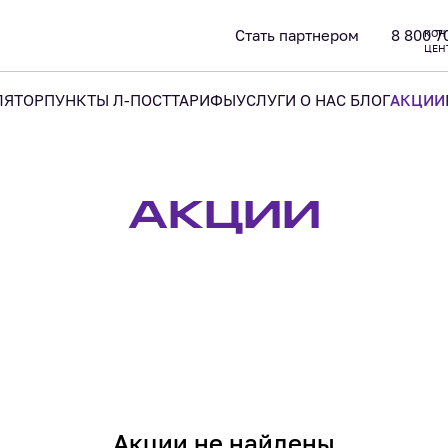
Стать партнером
8 800 7
КОН
ЦЕН
УСЛУГИ
О НАС
ЛЯТОР
ПУНКТЫ Л-ПОСТ
ТАРИФЫ
БЛОГ
АКЦИИ
АКЦИИ
Акции не найдены