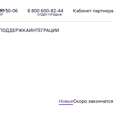
00-10-06
8 800 600-82-44
Кабинет партнера
ТАКТ-
ТР
ОТДЕЛ ПРОДАЖ
ПОДДЕРЖКА
ИНТЕГРАЦИИ
Новые
Скоро закончатся