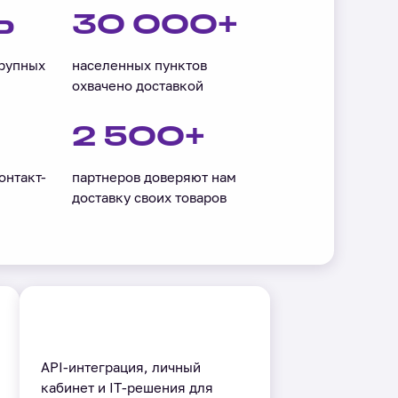
Ь
30 000+
крупных
населенных пунктов
охвачено доставкой
2 500+
онтакт-
партнеров доверяют нам
доставку своих товаров
API-интеграция, личный
кабинет и IT-решения для