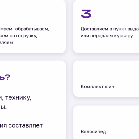
3
маем, обрабатываем,
Доставляем в пункт выда
аем на отгрузку,
или передаем курьеру
вляем
ь?
Комплект шин
, технику,
зы.
ия составляет
Велосипед