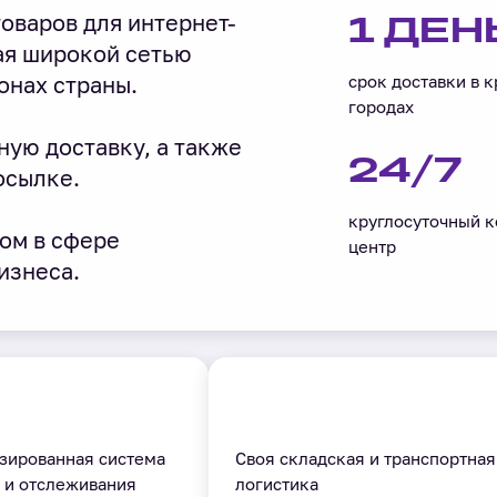
оваров для интернет-
1 ДЕН
ая широкой сетью
онах страны.
срок доставки в 
городах
ную доставку, а также
24/7
осылке.
круглосуточный к
ом в сфере
центр
изнеса.
зированная система
Своя складская и транспортная
 и отслеживания
логистика